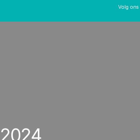
Volg ons 
l 2024