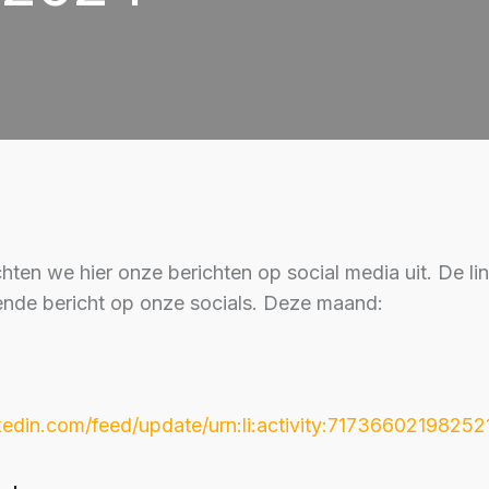
hten we hier onze berichten op social media uit. De li
fende bericht op onze socials. Deze maand:
kedin.com/feed/update/urn:li:activity:7173660219825