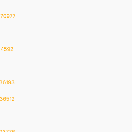
670977
734592
736193
136512
203776