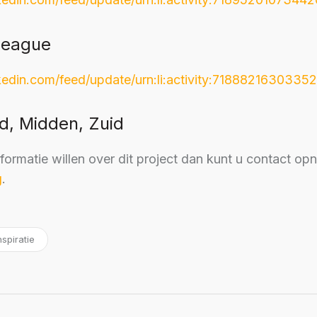
League
kedin.com/feed/update/urn:li:activity:718882163033
d, Midden, Zuid
formatie willen over dit project dan kunt u contact o
g
.
spiratie