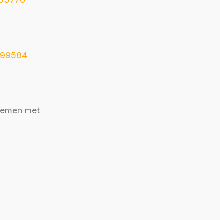
5299584
pnemen met