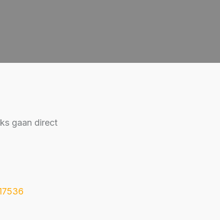
nks gaan direct
217536