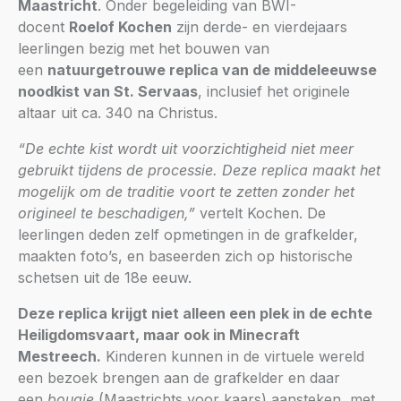
Maastricht
. Onder begeleiding van BWI-
docent
Roelof Kochen
zijn derde- en vierdejaars
leerlingen bezig met het bouwen van
een
natuurgetrouwe replica van de middeleeuwse
noodkist van St. Servaas
, inclusief het originele
altaar uit ca. 340 na Christus.
“De echte kist wordt uit voorzichtigheid niet meer
gebruikt tijdens de processie. Deze replica maakt het
mogelijk om de traditie voort te zetten zonder het
origineel te beschadigen,”
vertelt Kochen. De
leerlingen deden zelf opmetingen in de grafkelder,
maakten foto’s, en baseerden zich op historische
schetsen uit de 18e eeuw.
Deze replica krijgt niet alleen een plek in de echte
Heiligdomsvaart, maar ook in Minecraft
Mestreech.
Kinderen kunnen in de virtuele wereld
een bezoek brengen aan de grafkelder en daar
een
bougie
(Maastrichts voor kaars) aansteken, met