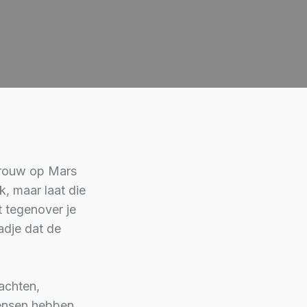
vrouw op Mars
k, maar laat die
t tegenover je
adje dat de
achten,
mensen hebben