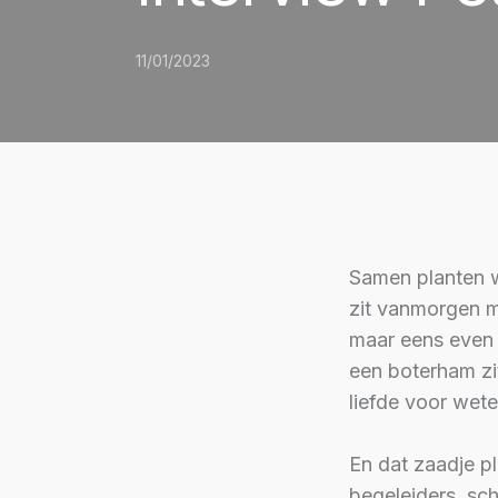
11/01/2023
Samen planten w
zit vanmorgen mi
maar eens even o
een boterham zit
liefde voor wet
En dat zaadje p
begeleiders, sc