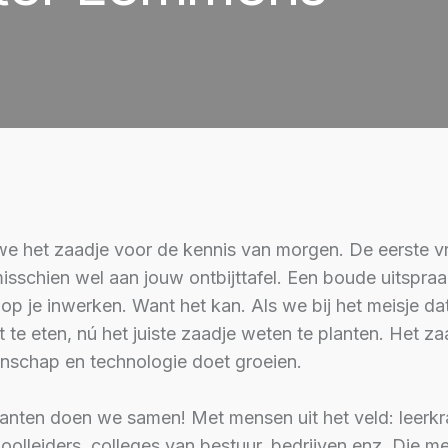
e het zaadje voor de kennis van morgen. De eerste 
sschien wel aan jouw ontbijttafel. Een boude uitspraa
p je inwerken. Want het kan. Als we bij het meisje da
 te eten, nú het juiste zaadje weten te planten. Het za
enschap en technologie doet groeien.
lanten doen we samen! Met mensen uit het veld: leerkr
hoolleiders, colleges van bestuur, bedrijven enz. Die 