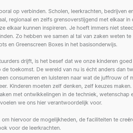
ooral op verbinden. Scholen, leerkrachten, bedrijven e
aal, regionaal en zelfs grensoverstijgend met elkaar in
e elkaar kunnen inspireren. Je hoeft immers niet steed
vinden. Zo hebben we samen al tal van zaken weten te r
ts en Greenscreen Boxes in het basisonderwijs.
tuurders drijft, is het besef dat we onze kinderen goe
 de toekomst. De wereld van nu is écht anders dan twi
een consumeren en luisteren naar wat de juffrouw of m
meer. Kinderen moeten zelf denken, zelf keuzes maken.
 maken met ontwikkelingen in de techniek, wetenschap 
 voelen we ons hier verantwoordelijk voor.
 om hiervoor de mogelijkheden, de faciliteiten te creë
ook voor de leerkrachten.