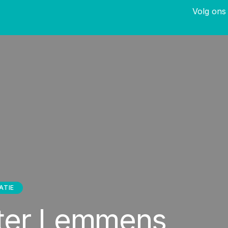
Volg ons 
ATIE
eter Lemmens