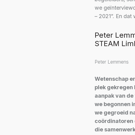
we geïnterviewd
– 2021”. En dat 
Peter Lemme
STEAM Lim
Peter Lemmens
Wetenschap en 
plek gekregen 
aanpak van de 
we begonnen in
we gegroeid na
coördinatoren d
die samenwerki