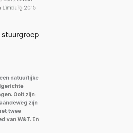
n Limburg 2015
 stuurgroep
en natuurlijke
lgerichte
en. Ooit zijn
Gaandeweg zijn
met twee
ied van W&T. En